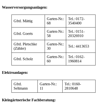
Wasserversorgungsanlagen:
Garten-Nr.:
Tel.: 0172-
Gfrd. Mättig
68
3540400
Garten-Nr.:
Tel.: 0151-
Gfrd. Goerts
58
20326910
Gfrd. Pletschke
Garten-Nr.:
Tel.: 4413653
(Zähler)
30
Garten-Nr.:
Tel.: 0162-
Gfrd. Scholz
60
1960814
Elektroanlagen:
Gfrd.
Garten-Nr.:
Tel.: 0160-
Seltmann
11
2810648
Kleingärtnerische Fachberatung: