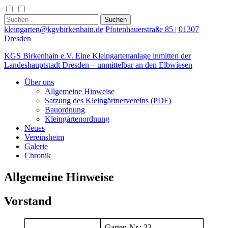
Skip
to
Suchen
content
nach:
kleingarten@kgvbirkenhain.de
Pfotenhauerstraße 85 | 01307
Dresden
KGS Birkenhain e.V.
Eine Kleingartenanlage inmitten der
Landeshauptstadt Dresden – unmittelbar an den Elbwiesen
Über uns
Allgemeine Hinweise
Satzung des Kleingärtnervereins (PDF)
Bauordnung
Kleingartenordnung
Neues
Vereinsheim
Galerie
Chronik
Allgemeine Hinweise
Vorstand
Garten-Nr.: 33