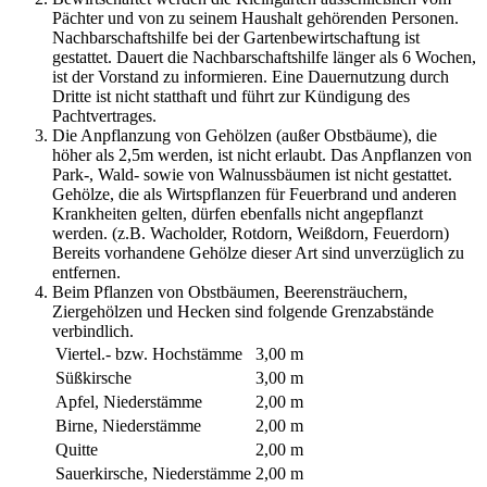
Pächter und von zu seinem Haushalt gehörenden Personen.
Nachbarschaftshilfe bei der Gartenbewirtschaftung ist
gestattet. Dauert die Nachbarschaftshilfe länger als 6 Wochen,
ist der Vorstand zu informieren. Eine Dauernutzung durch
Dritte ist nicht statthaft und führt zur Kündigung des
Pachtvertrages.
Die Anpflanzung von Gehölzen (außer Obstbäume), die
höher als 2,5m werden, ist nicht erlaubt. Das Anpflanzen von
Park-, Wald- sowie von Walnussbäumen ist nicht gestattet.
Gehölze, die als Wirtspflanzen für Feuerbrand und anderen
Krankheiten gelten, dürfen ebenfalls nicht angepflanzt
werden. (z.B. Wacholder, Rotdorn, Weißdorn, Feuerdorn)
Bereits vorhandene Gehölze dieser Art sind unverzüglich zu
entfernen.
Beim Pflanzen von Obstbäumen, Beerensträuchern,
Ziergehölzen und Hecken sind folgende Grenzabstände
verbindlich.
Viertel.- bzw. Hochstämme
3,00 m
Süßkirsche
3,00 m
Apfel, Niederstämme
2,00 m
Birne, Niederstämme
2,00 m
Quitte
2,00 m
Sauerkirsche, Niederstämme
2,00 m