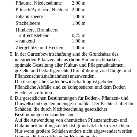
Pflaume, Niederstämme
2,00 m
Pfirsich/Aprikose, Niederst.
2,00 m
Johannisbeere
1,00 m
Stachelbeere
1,00 m
Himbeere, Brombeere
– aufrechtstehend
0,75 m
– rankend
1,00 m
Ziergehölze und Hecken
1,00 m
In der Gartenbewirtschaftung sind die Grundsätze des
integrierten Pflanzenanbaus (hohe Bodenfruchtbarkeit,
optimale Gestaltung aller Kultur- und Pflegemaßnahmen,
gezielte und bedarfsgerechte Durchführung von Dünge- und
Pflanzenschutzmaßnahmen) anzuwenden.
Die ökologische Gartenbewirtschaftung ist geboten.
Pflanzliche Abfälle sind zu kompostieren und dem Boden
wieder zu zuführen.
Die gesetzlichen Bestimmungen für Boden-, Pflanzen- und
Umweltschutz gelten uneinge-schränkt. Der Pächter haftet für
Schäden, die durch Nichtbeachtung gesetzlicher
Bestimmungen entstanden sind.
Auf die Anwendung von chemischen Pflanzenschutz- und
Unkrautbekämpfungsmitteln ist grundsätzlich zu verzichten.
Nur wenn größere Schäden anders nicht abgewendet werden
können, dürfen solche unter Beachtung des