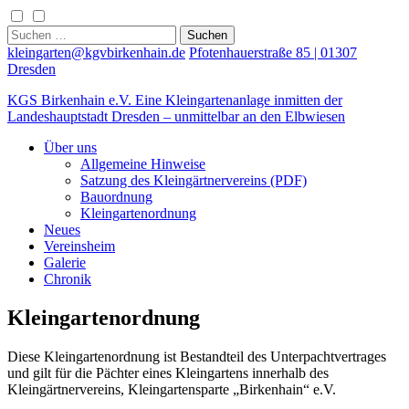
Skip
to
Suchen
content
nach:
kleingarten@kgvbirkenhain.de
Pfotenhauerstraße 85 | 01307
Dresden
KGS Birkenhain e.V.
Eine Kleingartenanlage inmitten der
Landeshauptstadt Dresden – unmittelbar an den Elbwiesen
Über uns
Allgemeine Hinweise
Satzung des Kleingärtnervereins (PDF)
Bauordnung
Kleingartenordnung
Neues
Vereinsheim
Galerie
Chronik
Kleingartenordnung
Diese Kleingartenordnung ist Bestandteil des Unterpachtvertrages
und gilt für die Pächter eines Kleingartens innerhalb des
Kleingärtnervereins, Kleingartensparte „Birkenhain“ e.V.