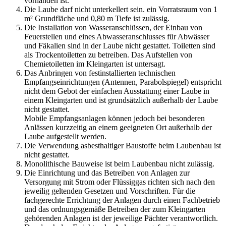
vorhanden ist.
Die Laube darf nicht unterkellert sein. ein Vorratsraum von 1
m² Grundfläche und 0,80 m Tiefe ist zulässig.
Die Installation von Wasseranschlüssen, der Einbau von
Feuerstellen und eines Abwasseranschlusses für Abwässer
und Fäkalien sind in der Laube nicht gestattet. Toiletten sind
als Trockentoiletten zu betreiben. Das Aufstellen von
Chemietoiletten im Kleingarten ist untersagt.
Das Anbringen von festinstallierten technischen
Empfangseinrichtungen (Antennen, Parabolspiegel) entspricht
nicht dem Gebot der einfachen Ausstattung einer Laube in
einem Kleingarten und ist grundsätzlich außerhalb der Laube
nicht gestattet.
Mobile Empfangsanlagen können jedoch bei besonderen
Anlässen kurzzeitig an einem geeigneten Ort außerhalb der
Laube aufgestellt werden.
Die Verwendung asbesthaltiger Baustoffe beim Laubenbau ist
nicht gestattet.
Monolithische Bauweise ist beim Laubenbau nicht zulässig.
Die Einrichtung und das Betreiben von Anlagen zur
Versorgung mit Strom oder Flüssiggas richten sich nach den
jeweilig geltenden Gesetzen und Vorschriften. Für die
fachgerechte Errichtung der Anlagen durch einen Fachbetrieb
und das ordnungsgemäße Betreiben der zum Kleingarten
gehörenden Anlagen ist der jeweilige Pächter verantwortlich.