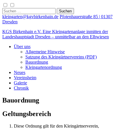
Skip
to
Suchen
content
nach:
kleingarten@kgvbirkenhain.de
Pfotenhauerstraße 85 | 01307
Dresden
KGS Birkenhain e.V.
Eine Kleingartenanlage inmitten der
Landeshauptstadt Dresden – unmittelbar an den Elbwiesen
Über uns
Allgemeine Hinweise
Satzung des Kleingärtnervereins (PDF)
Bauordnung
Kleingartenordnung
Neues
Vereinsheim
Galerie
Chronik
Bauordnung
Geltungsbereich
Diese Ordnung gilt für den Kleingärtnerverein,