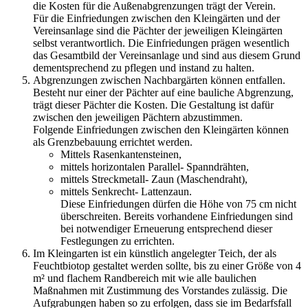
die Kosten für die Außenabgrenzungen trägt der Verein.
Für die Einfriedungen zwischen den Kleingärten und der
Vereinsanlage sind die Pächter der jeweiligen Kleingärten
selbst verantwortlich. Die Einfriedungen prägen wesentlich
das Gesamtbild der Vereinsanlage und sind aus diesem Grund
dementsprechend zu pflegen und instand zu halten.
Abgrenzungen zwischen Nachbargärten können entfallen.
Besteht nur einer der Pächter auf eine bauliche Abgrenzung,
trägt dieser Pächter die Kosten. Die Gestaltung ist dafür
zwischen den jeweiligen Pächtern abzustimmen.
Folgende Einfriedungen zwischen den Kleingärten können
als Grenzbebauung errichtet werden.
Mittels Rasenkantensteinen,
mittels horizontalen Parallel- Spanndrähten,
mittels Streckmetall- Zaun (Maschendraht),
mittels Senkrecht- Lattenzaun.
Diese Einfriedungen dürfen die Höhe von 75 cm nicht
überschreiten. Bereits vorhandene Einfriedungen sind
bei notwendiger Erneuerung entsprechend dieser
Festlegungen zu errichten.
Im Kleingarten ist ein künstlich angelegter Teich, der als
Feuchtbiotop gestaltet werden sollte, bis zu einer Größe von 4
m² und flachem Randbereich mit wie alle baulichen
Maßnahmen mit Zustimmung des Vorstandes zulässig. Die
Aufgrabungen haben so zu erfolgen, dass sie im Bedarfsfall