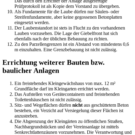
Das durch den Errichter der Anlage ausgefertigte
Prüfprotokoll ist als Kopie dem Vorstand zu übergeben.
Als Fundamente für die Laube dürfen nur Säulen- oder
Streifenfundamente, aber keine gegossenen Betonplatten
eingesetzt werden.
Der Laubenstandort ist stets in Flucht zu den vorhandenen
Lauben vorzusehen. Die Lage der Giebelfront hat sich
ebenfalls nach der üblichen Bebauung zu richten.
Zu den Parzellengrenzen ist ein Abstand von mindestens 0,6
m einzuhalten. Eine Grenzbebauung ist nicht zulässig.
Errichtung weiterer Bauten bzw.
baulicher Anlagen
Ein freistehendes Kleingewächshaus von max. 12 m²
Grundfläche darf im Kleingarten errichtet werden.
Das Aufstellen von Gerätecontainern und freistehenden
Toilettenhäuschen ist nicht zulässig.
Sitz- und Wegeflächen dürfen
nicht
aus geschüttetem Beton
bestehen, ein Verzicht auf Versiegelung dieser Flächen ist
anzustreben.
Die Abgrenzung der Kleingärten zu öffentlichen Straßen,
Nachbargrundstücken und der Vereinsanlage ist mittels
Senkrechtlattenzäunen vorzunehmen. Die Verantwortung und