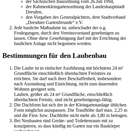
der Sächsischen Bauordnung vom 26.Juli 1994,
der Rahmenkleingartenordnung der Landeshauptstadt
Dresden,
den Vorgaben des Generalpächters, dem Stadtverband
„Dresdner Gartenfreunde“ e.V.
Jede bauliche Maßnahme ist, unbeschadet der o.g.
Festlegungen, durch den Vereinsvorstand genehmigen zu
lassen. Ohne diese Genehmigung darf mit der Errichtung der
baulichen Anlage nicht begonnen werden.
Bestimmungen für den Laubenbau
Die Laube ist in einfacher Ausführung mit höchstens 24 m²
Grundfläche einschließlich überdachten Freisitzes zu
errichten. Sie darf nach ihrer Beschaffenheit, insbesondere
nach Ausstattung und Einrichtung, nicht zum dauernden
Wohnen geeignet sein.
Lauben, größer als 24 m² Grundfläche, einschließlich
überdachtem Freisitz, sind nicht genehmigungs-fähig.
Die Dachform hat sich der in der Kleingartenanlage üblichen
Form möglichst anzupassen. Die Traufhöhe darf max. 2,25 m
und die First- bzw. Dachhöhe nicht mehr als 3,80 m betragen.
Bei Neubauten sind Geräte- und Toilettenraum mit zu
konzipieren, so dass künftig im Garten nur ein Baukörper