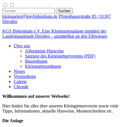
Skip
to
Suchen
content
nach:
kleingarten@kgvbirkenhain.de
Pfotenhauerstraße 85 | 01307
Dresden
KGS Birkenhain e.V.
Eine Kleingartenanlage inmitten der
Landeshauptstadt Dresden – unmittelbar an den Elbwiesen
Über uns
Allgemeine Hinweise
Satzung des Kleingärtnervereins (PDF)
Bauordnung
Kleingartenordnung
Neues
Vereinsheim
Galerie
Chronik
Willkommen auf unserer Webseite!
Hier finden Sie alles über unseren Kleingärtnerverein sowie viele
Tipps, Informationen, aktuelle Hinweise, Musterschreiben etc.
Die Anlage