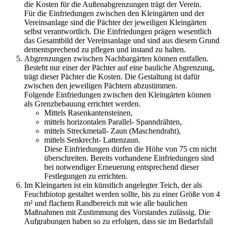
die Kosten für die Außenabgrenzungen trägt der Verein.
Für die Einfriedungen zwischen den Kleingärten und der
Vereinsanlage sind die Pächter der jeweiligen Kleingärten
selbst verantwortlich. Die Einfriedungen prägen wesentlich
das Gesamtbild der Vereinsanlage und sind aus diesem Grund
dementsprechend zu pflegen und instand zu halten.
Abgrenzungen zwischen Nachbargärten können entfallen.
Besteht nur einer der Pächter auf eine bauliche Abgrenzung,
trägt dieser Pächter die Kosten. Die Gestaltung ist dafür
zwischen den jeweiligen Pächtern abzustimmen.
Folgende Einfriedungen zwischen den Kleingärten können
als Grenzbebauung errichtet werden.
Mittels Rasenkantensteinen,
mittels horizontalen Parallel- Spanndrähten,
mittels Streckmetall- Zaun (Maschendraht),
mittels Senkrecht- Lattenzaun.
Diese Einfriedungen dürfen die Höhe von 75 cm nicht
überschreiten. Bereits vorhandene Einfriedungen sind
bei notwendiger Erneuerung entsprechend dieser
Festlegungen zu errichten.
Im Kleingarten ist ein künstlich angelegter Teich, der als
Feuchtbiotop gestaltet werden sollte, bis zu einer Größe von 4
m² und flachem Randbereich mit wie alle baulichen
Maßnahmen mit Zustimmung des Vorstandes zulässig. Die
Aufgrabungen haben so zu erfolgen, dass sie im Bedarfsfall