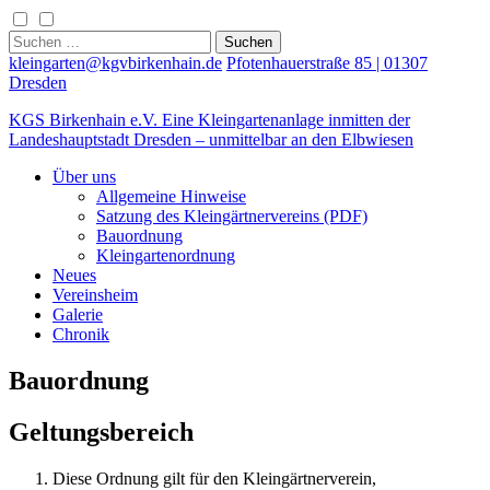
Skip
to
Suchen
content
nach:
kleingarten@kgvbirkenhain.de
Pfotenhauerstraße 85 | 01307
Dresden
KGS Birkenhain e.V.
Eine Kleingartenanlage inmitten der
Landeshauptstadt Dresden – unmittelbar an den Elbwiesen
Über uns
Allgemeine Hinweise
Satzung des Kleingärtnervereins (PDF)
Bauordnung
Kleingartenordnung
Neues
Vereinsheim
Galerie
Chronik
Bauordnung
Geltungsbereich
Diese Ordnung gilt für den Kleingärtnerverein,