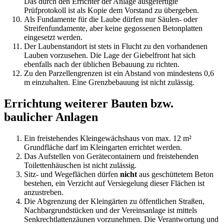
Das durch den Errichter der Anlage ausgefertigte
Prüfprotokoll ist als Kopie dem Vorstand zu übergeben.
Als Fundamente für die Laube dürfen nur Säulen- oder
Streifenfundamente, aber keine gegossenen Betonplatten
eingesetzt werden.
Der Laubenstandort ist stets in Flucht zu den vorhandenen
Lauben vorzusehen. Die Lage der Giebelfront hat sich
ebenfalls nach der üblichen Bebauung zu richten.
Zu den Parzellengrenzen ist ein Abstand von mindestens 0,6
m einzuhalten. Eine Grenzbebauung ist nicht zulässig.
Errichtung weiterer Bauten bzw.
baulicher Anlagen
Ein freistehendes Kleingewächshaus von max. 12 m²
Grundfläche darf im Kleingarten errichtet werden.
Das Aufstellen von Gerätecontainern und freistehenden
Toilettenhäuschen ist nicht zulässig.
Sitz- und Wegeflächen dürfen
nicht
aus geschüttetem Beton
bestehen, ein Verzicht auf Versiegelung dieser Flächen ist
anzustreben.
Die Abgrenzung der Kleingärten zu öffentlichen Straßen,
Nachbargrundstücken und der Vereinsanlage ist mittels
Senkrechtlattenzäunen vorzunehmen. Die Verantwortung und