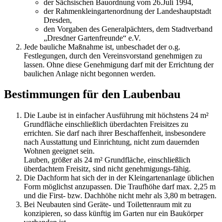
der Sächsischen Bauordnung vom 26.Juli 1994,
der Rahmenkleingartenordnung der Landeshauptstadt
Dresden,
den Vorgaben des Generalpächters, dem Stadtverband
„Dresdner Gartenfreunde“ e.V.
Jede bauliche Maßnahme ist, unbeschadet der o.g.
Festlegungen, durch den Vereinsvorstand genehmigen zu
lassen. Ohne diese Genehmigung darf mit der Errichtung der
baulichen Anlage nicht begonnen werden.
Bestimmungen für den Laubenbau
Die Laube ist in einfacher Ausführung mit höchstens 24 m²
Grundfläche einschließlich überdachten Freisitzes zu
errichten. Sie darf nach ihrer Beschaffenheit, insbesondere
nach Ausstattung und Einrichtung, nicht zum dauernden
Wohnen geeignet sein.
Lauben, größer als 24 m² Grundfläche, einschließlich
überdachtem Freisitz, sind nicht genehmigungs-fähig.
Die Dachform hat sich der in der Kleingartenanlage üblichen
Form möglichst anzupassen. Die Traufhöhe darf max. 2,25 m
und die First- bzw. Dachhöhe nicht mehr als 3,80 m betragen.
Bei Neubauten sind Geräte- und Toilettenraum mit zu
konzipieren, so dass künftig im Garten nur ein Baukörper