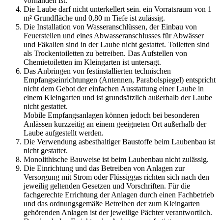
vorhanden ist.
Die Laube darf nicht unterkellert sein. ein Vorratsraum von 1
m² Grundfläche und 0,80 m Tiefe ist zulässig.
Die Installation von Wasseranschlüssen, der Einbau von
Feuerstellen und eines Abwasseranschlusses für Abwässer
und Fäkalien sind in der Laube nicht gestattet. Toiletten sind
als Trockentoiletten zu betreiben. Das Aufstellen von
Chemietoiletten im Kleingarten ist untersagt.
Das Anbringen von festinstallierten technischen
Empfangseinrichtungen (Antennen, Parabolspiegel) entspricht
nicht dem Gebot der einfachen Ausstattung einer Laube in
einem Kleingarten und ist grundsätzlich außerhalb der Laube
nicht gestattet.
Mobile Empfangsanlagen können jedoch bei besonderen
Anlässen kurzzeitig an einem geeigneten Ort außerhalb der
Laube aufgestellt werden.
Die Verwendung asbesthaltiger Baustoffe beim Laubenbau ist
nicht gestattet.
Monolithische Bauweise ist beim Laubenbau nicht zulässig.
Die Einrichtung und das Betreiben von Anlagen zur
Versorgung mit Strom oder Flüssiggas richten sich nach den
jeweilig geltenden Gesetzen und Vorschriften. Für die
fachgerechte Errichtung der Anlagen durch einen Fachbetrieb
und das ordnungsgemäße Betreiben der zum Kleingarten
gehörenden Anlagen ist der jeweilige Pächter verantwortlich.