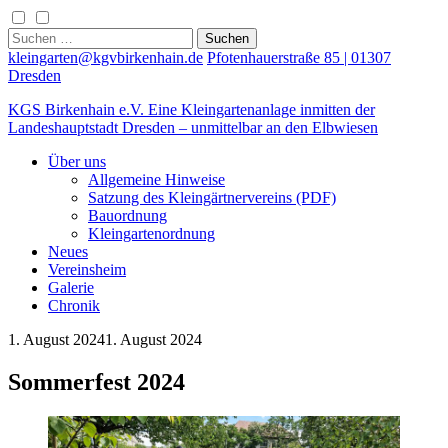
Skip
to
Suchen
content
nach:
kleingarten@kgvbirkenhain.de
Pfotenhauerstraße 85 | 01307
Dresden
KGS Birkenhain e.V.
Eine Kleingartenanlage inmitten der
Landeshauptstadt Dresden – unmittelbar an den Elbwiesen
Über uns
Allgemeine Hinweise
Satzung des Kleingärtnervereins (PDF)
Bauordnung
Kleingartenordnung
Neues
Vereinsheim
Galerie
Chronik
1. August 2024
1. August 2024
Sommerfest 2024