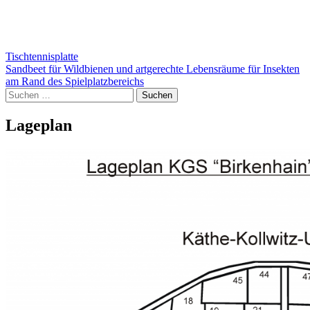
Beitragsnavigation
Tischtennisplatte
Sandbeet für Wildbienen und artgerechte Lebensräume für Insekten
am Rand des Spielplatzbereichs
Suchen
nach:
Lageplan