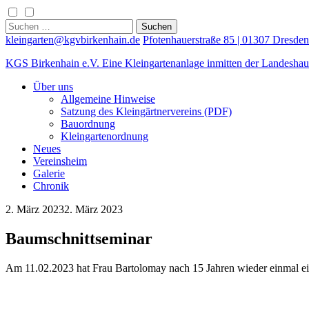
Skip
to
Suchen
content
nach:
kleingarten@kgvbirkenhain.de
Pfotenhauerstraße 85 | 01307 Dresden
KGS Birkenhain e.V.
Eine Kleingartenanlage inmitten der Landeshau
Über uns
Allgemeine Hinweise
Satzung des Kleingärtnervereins (PDF)
Bauordnung
Kleingartenordnung
Neues
Vereinsheim
Galerie
Chronik
2. März 2023
2. März 2023
Baumschnittseminar
Am 11.02.2023 hat Frau Bartolomay nach 15 Jahren wieder einmal e