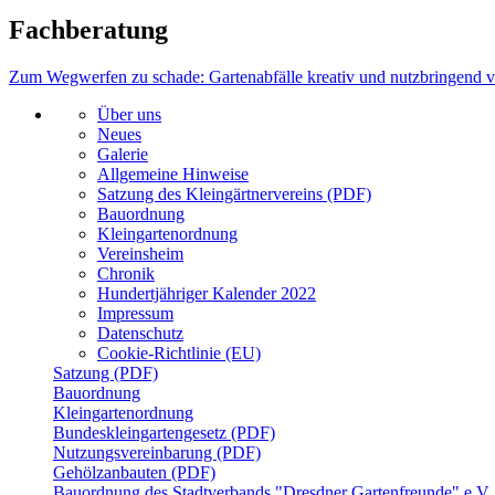
Fachberatung
Zum Wegwerfen zu schade: Gartenabfälle kreativ und nutzbringend 
Über uns
Neues
Galerie
Allgemeine Hinweise
Satzung des Kleingärtnervereins (PDF)
Bauordnung
Kleingartenordnung
Vereinsheim
Chronik
Hundertjähriger Kalender 2022
Impressum
Datenschutz
Cookie-Richtlinie (EU)
Satzung (PDF)
Bauordnung
Kleingartenordnung
Bundeskleingartengesetz (PDF)
Nutzungsvereinbarung (PDF)
Gehölzanbauten (PDF)
Bauordnung des Stadtverbands "Dresdner Gartenfreunde" e.V.