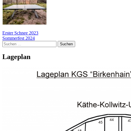
Beitragsnavigation
Erster Schnee 2023
Sommerfest 2024
Suchen
nach:
Lageplan