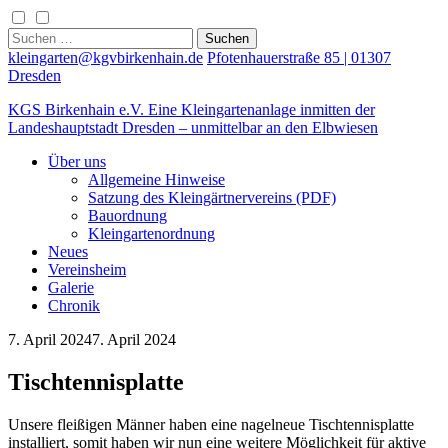
Skip
to
Suchen
content
nach:
kleingarten@kgvbirkenhain.de
Pfotenhauerstraße 85 | 01307
Dresden
KGS Birkenhain e.V.
Eine Kleingartenanlage inmitten der
Landeshauptstadt Dresden – unmittelbar an den Elbwiesen
Über uns
Allgemeine Hinweise
Satzung des Kleingärtnervereins (PDF)
Bauordnung
Kleingartenordnung
Neues
Vereinsheim
Galerie
Chronik
7. April 2024
7. April 2024
Tischtennisplatte
Unsere fleißigen Männer haben eine nagelneue Tischtennisplatte
installiert, somit haben wir nun eine weitere Möglichkeit für aktive